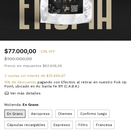
$77.000,00
-
23
%
OFF
$100.000,00
Precio sin impuestos
$63.636,36
3
cuotas sin interés de
$25.666,67
15% de descuento
pagando con Efectivo al retirar en nuestro Pick Up
Point, ubicado en Av. Santa Fe 911 (C.A.B.A.)
Ver más detalles
Molienda:
En Grano
En Grano
Aeropress
Chemex
Confirmo luego
Cápsulas recargables
Espresso
Filtro
Francesa