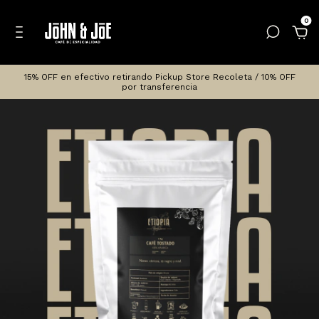
0
15% OFF en efectivo retirando Pickup Store Recoleta / 10% OFF
por transferencia