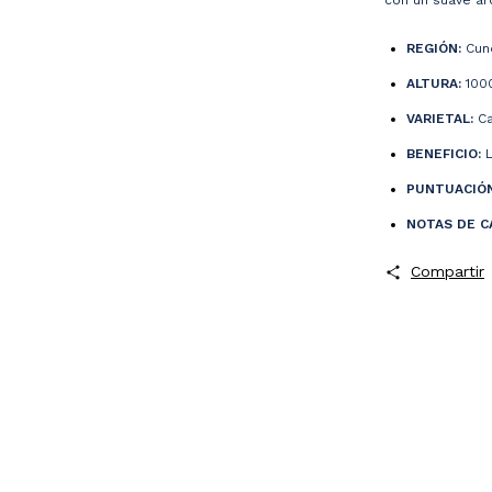
con un suave ar
REGIÓN:
Cund
ALTURA:
100
VARIETAL:
Ca
BENEFICIO:
L
PUNTUACIÓN
NOTAS DE C
Compartir