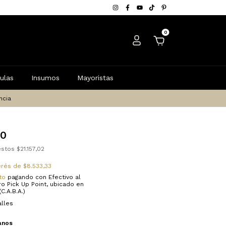
0
ulas
Insumos
Mayoristas
ncia
00
uestos
$21.157,02
terés de
$8.533,33
to
pagando con Efectivo al
ro Pick Up Point, ubicado en
(C.A.B.A.)
lles
anos