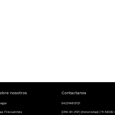
obre nosotros
Contactanos
legar
542314613121
tas Frecuentes
2314-61-3121 (minoristas) | 11-5606