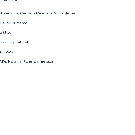
oma floral.
inamarca, Cerrado Mineiro - Minas gerais
0 a 2000 msnm
stillo,
avado y Natural
:
82,25
ATA:
Naranja, Panela y melaza