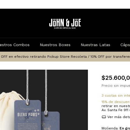
estros Combos
Nuestros Boxes
Nuestras Latas
Cáps
 OFF en efectivo retirando Pickup Store Recoleta / 10% OFF por transfere
$25.600,
Precio sin imp
3
cuotas sin in
15% de descuen
retirar en nuest
Av. Santa Fe 911 
Ver más deta
Molienda:
En gr