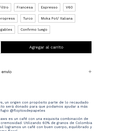
Filtro
Francesa
Espresso
V60
eropress
Turco
Moka Pot/ Italiana
rgables
Confirmo luego
 envío
s, un origen con propósito parte de lo recaudado
cto será donado para que podamos ayudar a más
efugio
@flojitosdepapeles
aws es un café con una exquisita combinación de
y cremosidad. Utilizando 60% de granos de Colombia
sil logramos un café con buen cuerpo, equilibrado y