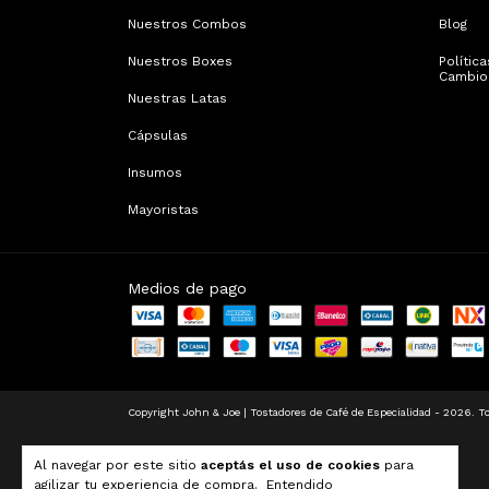
Nuestros Combos
Blog
Nuestros Boxes
Polític
Cambio
Nuestras Latas
Cápsulas
Insumos
Mayoristas
Medios de pago
Copyright John & Joe | Tostadores de Café de Especialidad - 2026. T
Al navegar por este sitio
aceptás el uso de cookies
para
agilizar tu experiencia de compra.
Entendido