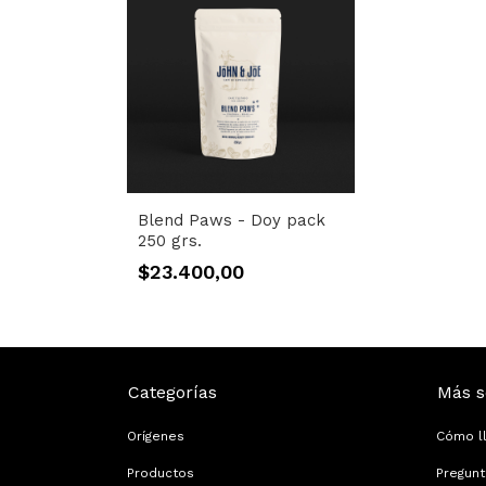
Blend Paws - Doy pack
250 grs.
$23.400,00
Categorías
Más s
Orígenes
Cómo l
Productos
Pregun