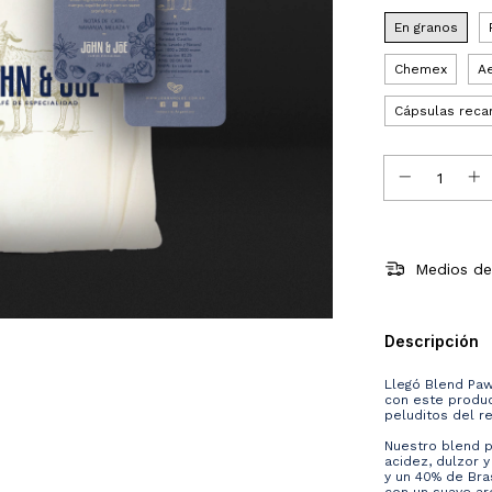
En granos
Chemex
A
Cápsulas reca
Medios de
Descripción
Llegó Blend Paw
con este produ
peluditos del r
Nuestro blend p
acidez, dulzor 
y un 40% de Bra