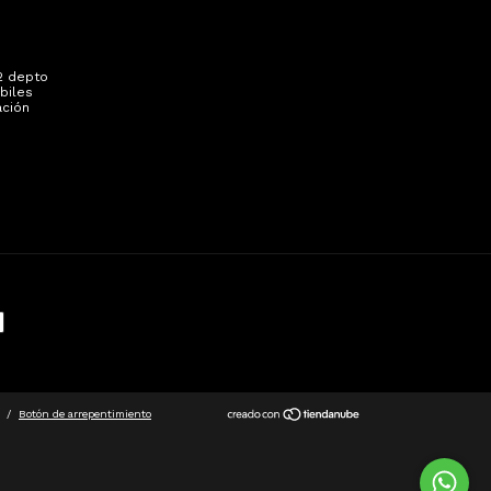
 2 depto
biles
ación
/
Botón de arrepentimiento